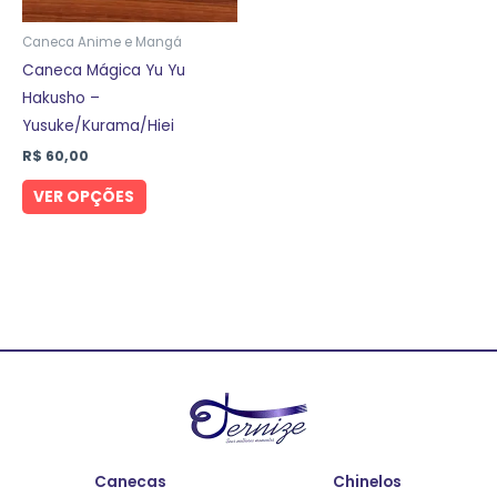
podem
ser
Caneca Anime e Mangá
escolhidas
Caneca Mágica Yu Yu
na
Hakusho –
página
Yusuke/Kurama/Hiei
do
R$
60,00
produto
VER OPÇÕES
Canecas
Chinelos