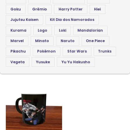
Goku
Grêmio
Harry Potter
Hiei
Jujutsu Kaisen
Kit Dia dos Namorados
Kurama
Logo
Loki
Mandalorian
Marvel
Minato
Naruto
One Piece
Pikachu
Pokémon
Star Wars
Trunks
Vegeta
Yusuke
Yu Yu Hakusho
Este
produto
tem
várias
variantes.
As
opções