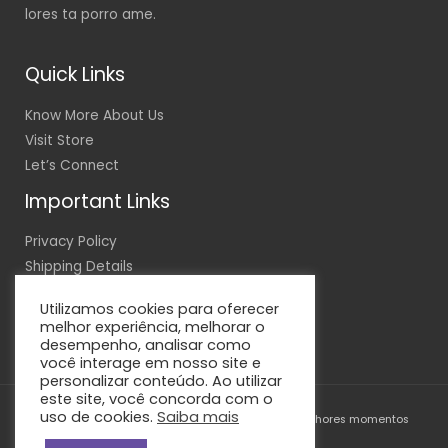
lores ta porro ame.
Quick Links
Know More About Us
Visit Store
Let’s Connect
Important Links
Privacy Policy
Shipping Details
Terms & Conditions
Utilizamos cookies para oferecer
melhor experiência, melhorar o
desempenho, analisar como
você interage em nosso site e
personalizar conteúdo. Ao utilizar
este site, você concorda com o
uso de cookies.
Saiba mais
Copyright © 2026 | Eternize Estampas - Seus melhores momentos