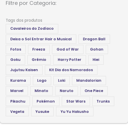
Filtre por Categoria:
Tags dos produtos
Cavaleiros do Zodíaco
Deixa o Sol Entrar Hair o Musical
Dragon Ball
Fotos
Freeza
God of War
Gohan
Goku
Grêmio
Harry Potter
Hiei
Jujutsu Kaisen
Kit Dia dos Namorados
Kurama
Logo
Loki
Mandalorian
Marvel
Minato
Naruto
One Piece
Pikachu
Pokémon
Star Wars
Trunks
Vegeta
Yusuke
Yu Yu Hakusho