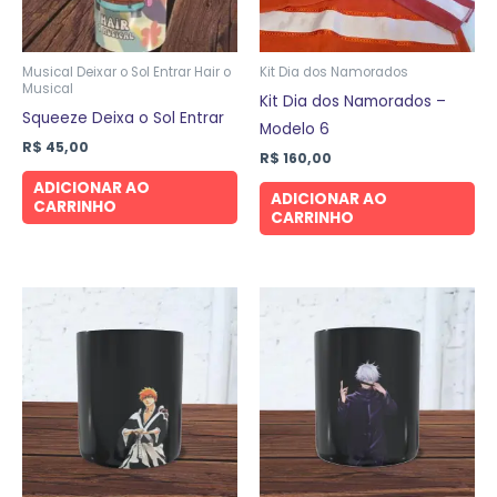
Musical Deixar o Sol Entrar Hair o
Kit Dia dos Namorados
Musical
Kit Dia dos Namorados –
Squeeze Deixa o Sol Entrar
Modelo 6
R$
45,00
R$
160,00
ADICIONAR AO
ADICIONAR AO
CARRINHO
CARRINHO
Este
Este
produto
produto
tem
tem
várias
várias
variantes.
variantes.
As
As
opções
opções
podem
podem