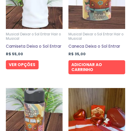
variantes.
As
opções
podem
ser
Musical Deixar o Sol Entrar Hair o
Musical Deixar o Sol Entrar Hair o
Musical
Musical
escolhidas
Camiseta Deixa o Sol Entrar
Caneca Deixa o Sol Entrar
na
R$
55,00
R$
35,00
página
do
VER OPÇÕES
ADICIONAR AO
CARRINHO
produto