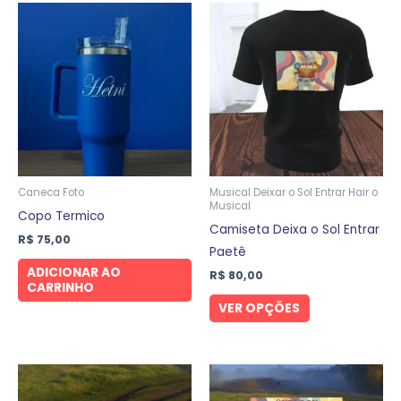
Este
produto
tem
várias
variantes.
As
opções
podem
ser
Caneca Foto
Musical Deixar o Sol Entrar Hair o
Musical
escolhidas
Copo Termico
Camiseta Deixa o Sol Entrar
na
R$
75,00
Paetê
página
ADICIONAR AO
R$
80,00
do
CARRINHO
produto
VER OPÇÕES