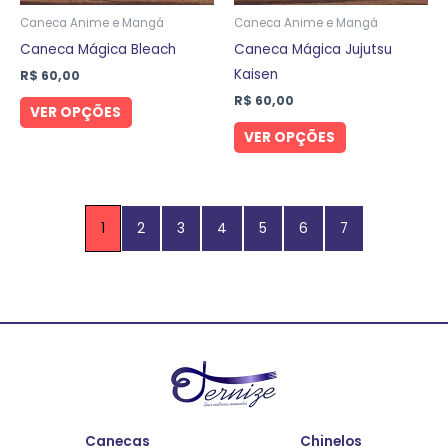
ser
ser
Caneca Anime e Mangá
Caneca Anime e Mangá
escolhidas
escolhidas
Caneca Mágica Bleach
Caneca Mágica Jujutsu
na
na
Kaisen
R$
60,00
página
página
R$
60,00
VER OPÇÕES
do
do
VER OPÇÕES
produto
produto
1
2
3
4
5
6
7
Canecas
Chinelos