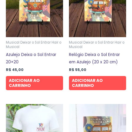
Musical Deixar o Sol Entrar Hair o
Musical Deixar o Sol Entrar Hair o
Musical
Musical
Azulejo Deixa o Sol Entrar
Relógio Deixa o Sol Entrar
20×20
em Azulejo (20 x 20 cm)
R$
45,00
R$
55,00
ADICIONAR AO
ADICIONAR AO
CARRINHO
CARRINHO
Este
produto
tem
várias