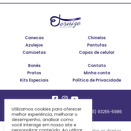
Canecas
Chinelos
Azulejos
Pantufas
Camisetas
Capas de celular
Bonés
Contato
Pratos
Minha conta
Kits Especiais
Política de Privacidade
Utilizamos cookies para oferecer
eternize.diretoria@gmail.com
WhatsApp (11) 93255-5986
melhor experiência, melhorar o
desempenho, analisar como
você interage em nosso site e
personalizar conteúdo. Ao utilizar
Eternize Estampas e Brindes © 2021 - Todos os direitos