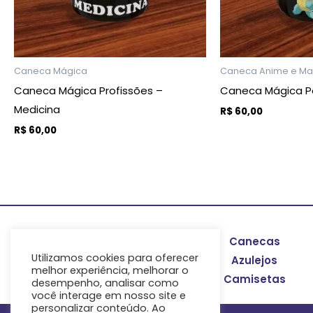
Caneca Mágica
Caneca Anime e M
Caneca Mágica Profissões –
Caneca Mágica 
Medicina
R$
60,00
R$
60,00
VER OPÇÕE
ADICIONAR AO
CARRINHO
Canecas
Utilizamos cookies para oferecer
Azulejos
melhor experiência, melhorar o
Camisetas
desempenho, analisar como
você interage em nosso site e
personalizar conteúdo. Ao