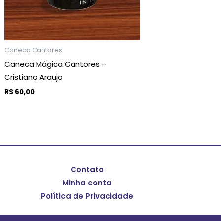
podem
ser
escolhidas
na
Caneca Cantores
página
Caneca Mágica Cantores –
do
Cristiano Araujo
produto
R$
60,00
VER OPÇÕES
Contato
Minha conta
Política de Privacidade