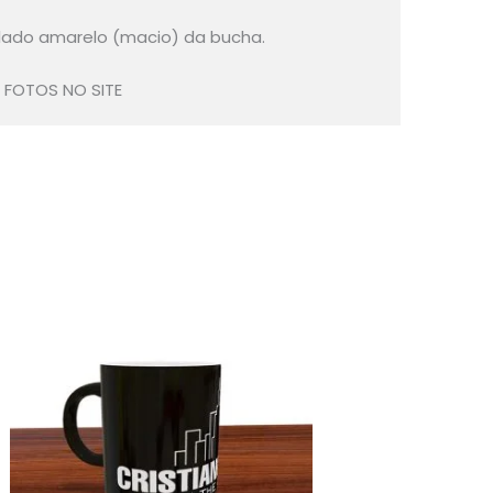
 lado amarelo (macio) da bucha.
 FOTOS NO SITE
Este
produto
tem
várias
variantes.
As
opções