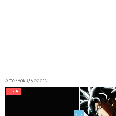
Arte Goku/Vegeta
FRIA