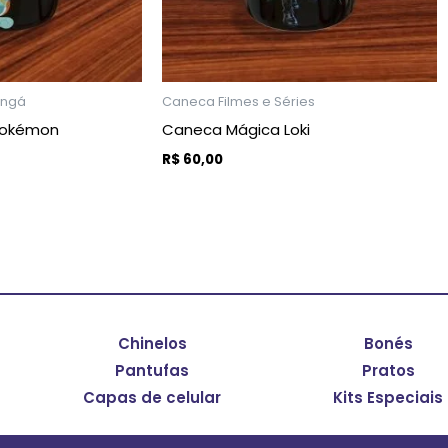
podem
podem
ser
ser
escolhidas
escolhidas
na
na
angá
Caneca Filmes e Séries
página
página
Pokémon
Caneca Mágica Loki
do
do
R$
60,00
produto
produto
S
VER OPÇÕES
Chinelos
Bonés
Pantufas
Pratos
Capas de celular
Kits Especiais