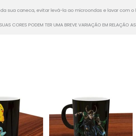
a sua caneca, evitar levá-la ao microondas e lavar com o
UAS CORES PODEM TER UMA BREVE VARIAÇÃO EM RELAÇÃO AS
Este
Este
produto
produto
tem
tem
várias
várias
variantes.
variantes.
As
As
opções
opções